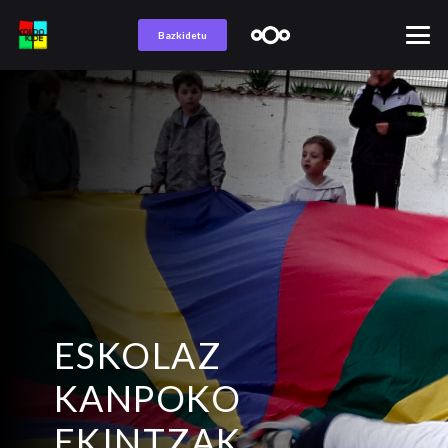
Bazkidetu
ESKOLAZ
KANPOKO
EKINTZAK