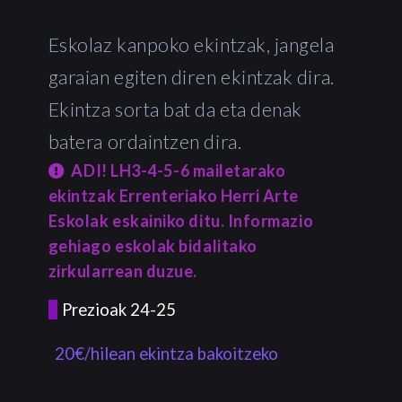
Eskolaz kanpoko ekintzak, jangela
garaian egiten diren ekintzak dira.
Ekintza sorta bat da eta denak
batera ordaintzen dira.
ADI! LH3-4-5-6 mailetarako
ekintzak Errenteriako Herri Arte
Eskolak eskainiko ditu. Informazio
gehiago eskolak bidalitako
zirkularrean duzue.
Prezioak 24-25
20€/hilean ekintza bakoitzeko