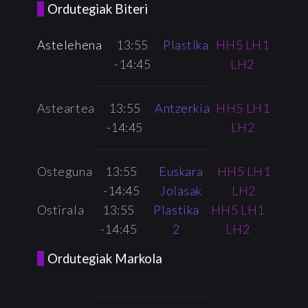
Ordutegiak Biteri
Astelehena
13:55
Plastika
HH5 LH1
-14:45
LH2
Asteartea
13:55
Antzerkia
HH5 LH1
-14:45
LH2
Osteguna
13:55
Euskara
HH5 LH1
-14:45
Jolasak
LH2
Ostirala
13:55
Plastika
HH5 LH1
-14:45
2
LH2
Ordutegiak Markola