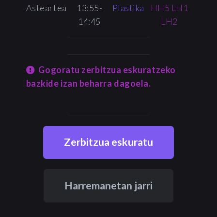
Asteartea
13:55-
Plastika
HH5 LH1
14:45
LH2
Gogoratu zerbitzua eskuratzeko
bazkide izan beharra dagoela.
Zerbitzua eskuratu
Harremanetan jarri