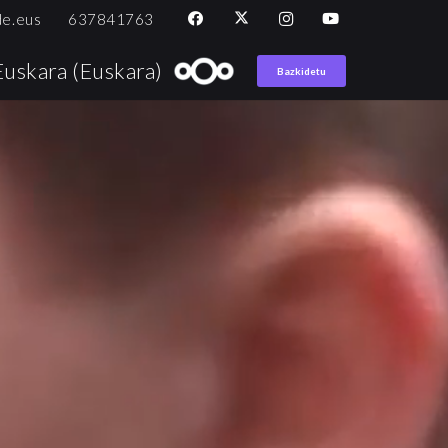
de.eus
637841763
Euskara
(
Euskara
)
Bazkidetu