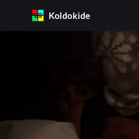
Koldokide